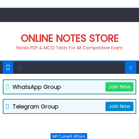
Skip
to
content
ONLINE NOTES STORE
Notes PDF & MCQ Tests For All Competitive Exam
WhatsApp Group
Join Now
Telegram Group
Join Now
MP Current Affairs