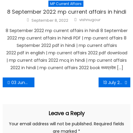
MP Current Affairs
8 September 2022 mp current affairs in hindi
Author
Posted
vishnugour
September 8, 2022
on
8 September 2022 mp current affairs in hindi 8 September
2022 mp current affairs in hindi PDF | mp current affairs 8
September 2022 pdf in hindi | mp current affairs
2022 pdf in english | mp current affairs 2022 pdf download
| mp current affairs 2022 mcq in hindi | mp current affairs
2022 in hindi | mp current affairs 2022 book मध्यप्रदेश […]
Post
03 June 2022 MP Current Affairs
13 July 2022 Current Affairs
navigation
Leave a Reply
Your email address will not be published.
Required fields
are marked
*