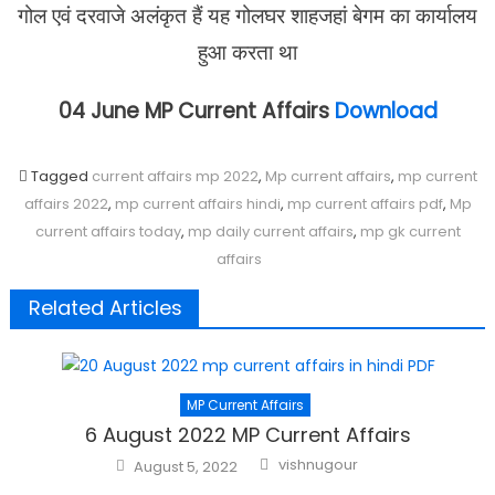
गोल एवं दरवाजे अलंकृत हैं यह गोलघर शाहजहां बेगम का कार्यालय
हुआ करता था
04 June MP Current Affairs
Download
Tagged
current affairs mp 2022
,
Mp current affairs
,
mp current
affairs 2022
,
mp current affairs hindi
,
mp current affairs pdf
,
Mp
current affairs today
,
mp daily current affairs
,
mp gk current
affairs
Related Articles
MP Current Affairs
6 August 2022 MP Current Affairs
Author
Posted
vishnugour
August 5, 2022
on