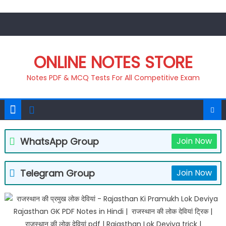
Skip
to
content
ONLINE NOTES STORE
Notes PDF & MCQ Tests For All Competitive Exam
WhatsApp Group
Join Now
Telegram Group
Join Now