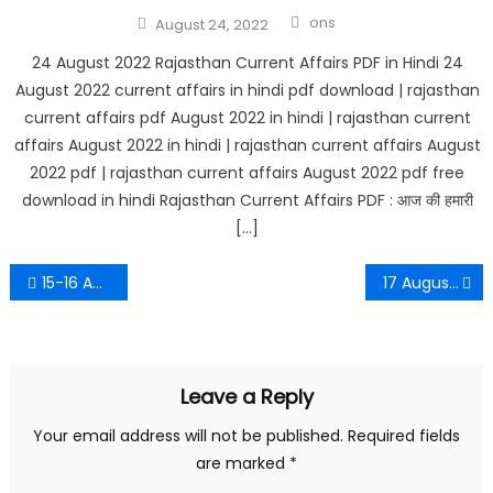
Author
Posted
ons
August 24, 2022
on
24 August 2022 Rajasthan Current Affairs PDF in Hindi 24
August 2022 current affairs in hindi pdf download | rajasthan
current affairs pdf August 2022 in hindi | rajasthan current
affairs August 2022 in hindi | rajasthan current affairs August
2022 pdf | rajasthan current affairs August 2022 pdf free
download in hindi Rajasthan Current Affairs PDF : आज की हमारी
[…]
Post
15-16 August MP Current Affairs
17 August 2022 Rajasthan Current Affairs PDF in Hindi
navigation
Leave a Reply
Your email address will not be published.
Required fields
are marked
*