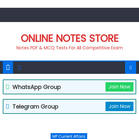
Skip
to
content
ONLINE NOTES STORE
Notes PDF & MCQ Tests For All Competitive Exam
WhatsApp Group
Join Now
Telegram Group
Join Now
MP Current Affairs