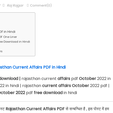
Author
Raj Rojgar
Comment(0)
F in Hindi
DF One Liner
ree Download in Hindi
rs
sthan Current Affairs PDF in Hindi
download |
rajasthan current
affairs
pdf
October
2022 in
22 in hindi | rajasthan
current affairs
October
2022 pdf |
 October 2022
pdf
free download
in hindi
ोस्ट
Rajasthan Current Affairs PDF
से सन्बन्धित है , इस पोस्ट में हम