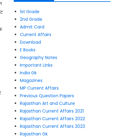
न
्ट
1st Grade
2nd Grade
Admit Card
एफ़
Current Affairs
Download
E Books
Geography Notes
Important Links
India Gk
Magazines
MP Current Affairs
र
Previous Question Papers
Rajasthan Art and Culture
Rajasthan Current Affairs 2021
Rajasthan Current Affairs 2022
Rajasthan Current Affairs 2023
Rajasthan Gk