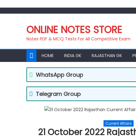
Skip
to
ONLINE NOTES STORE
content
Notes PDF & MCQ Tests For All Competitive Exam
HOME
INDIA GK
RAJASTHAN GK
P
WhatsApp Group
Telegram Group
Current Affairs
21 October 2022 Rajasth