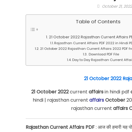
Posted
October 21, 2022
on
Table of Contents
21 October 2022 Rajasthan Current Affairs PD
Rajasthan Current Affairs PDF 2022 in Hindi P
21 October 2022 Rajasthan Current Affairs 2022 PDF f
Download PDF File
Day to Day Rajasthan Current Affai
21 October 2022 Raja
21 October 2022
current
affairs
in hindi pdf
hindi | rajasthan current
affairs
October
20
rajasthan current
affairs
Rajasthan Current Affairs PDF
: आज की हमारी यह प