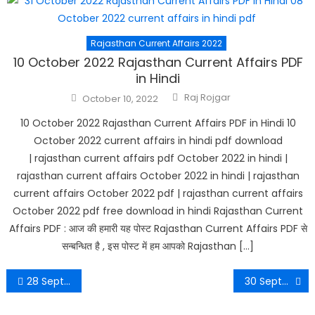
Rajasthan Current Affairs 2022
10 October 2022 Rajasthan Current Affairs PDF
in Hindi
Author
Posted
Raj Rojgar
October 10, 2022
on
10 October 2022 Rajasthan Current Affairs PDF in Hindi 10
October 2022 current affairs in hindi pdf download
| rajasthan current affairs pdf October 2022 in hindi |
rajasthan current affairs October 2022 in hindi | rajasthan
current affairs October 2022 pdf | rajasthan current affairs
October 2022 pdf free download in hindi Rajasthan Current
Affairs PDF : आज की हमारी यह पोस्ट Rajasthan Current Affairs PDF से
सन्बन्धित है , इस पोस्ट में हम आपको Rajasthan […]
Post
28 September 2022 Rajasthan Current Affairs PDF in Hindi
30 September 2022 Rajasthan Current Affairs PDF in Hindi
navigation