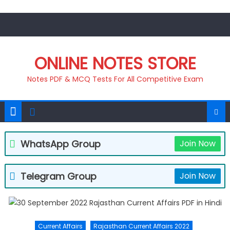
Skip
to
content
ONLINE NOTES STORE
Notes PDF & MCQ Tests For All Competitive Exam
WhatsApp Group
Join Now
Telegram Group
Join Now
Current Affairs
Rajasthan Current Affairs 2022