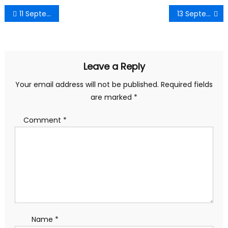
Post
11 September 2022 Rajasthan Current Affairs PDF in Hindi
13 September 2022 Rajasthan Current Affairs PDF in Hindi
navigation
Leave a Reply
Your email address will not be published.
Required fields
are marked
*
Comment
*
Name
*