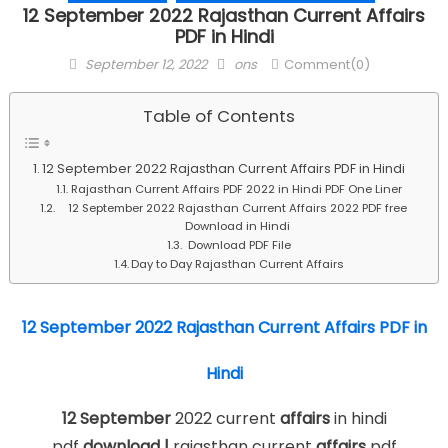
12 September 2022 Rajasthan Current Affairs
PDF in Hindi
Posted
Author
September 12, 2022
ons
Comment(0)
on
Table of Contents
12 September 2022 Rajasthan Current Affairs PDF in Hindi
Rajasthan Current Affairs PDF 2022 in Hindi PDF One Liner
12 September 2022 Rajasthan Current Affairs 2022 PDF free
Download in Hindi
Download PDF File
Day to Day Rajasthan Current Affairs
12 September 2022 Rajasthan Current Affairs PDF in
Hindi
12 September
2022 current
affairs
in hindi
pdf
download |
rajasthan current
affairs
pdf