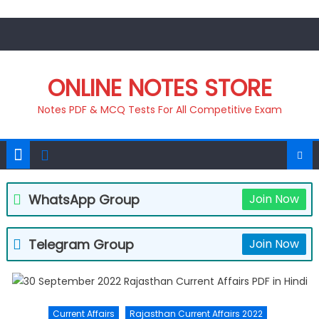
Skip
to
content
ONLINE NOTES STORE
Notes PDF & MCQ Tests For All Competitive Exam
WhatsApp Group
Join Now
Telegram Group
Join Now
Current Affairs
Rajasthan Current Affairs 2022