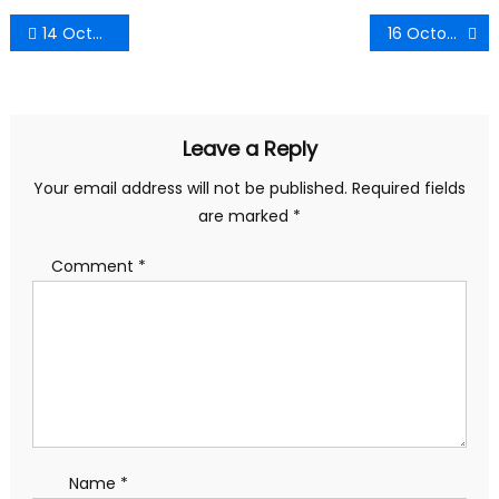
Post
14 October 2022 Rajasthan Current Affairs PDF in Hindi
16 October 2022 Rajasthan Current Affairs PDF in Hindi
navigation
Leave a Reply
Your email address will not be published.
Required fields
are marked
*
Comment
*
Name
*