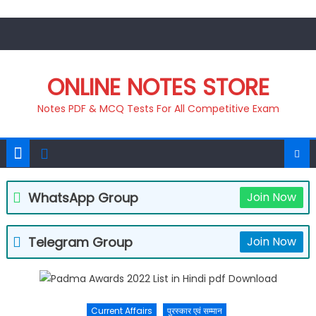
Skip
to
content
ONLINE NOTES STORE
Notes PDF & MCQ Tests For All Competitive Exam
WhatsApp Group
Join Now
Telegram Group
Join Now
Current Affairs
पुरस्कार एवं सम्मान