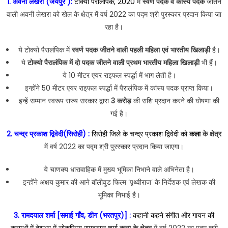
1. अवनी लेखरा (जयपुर ):
टोक्यो पैरालंपिक, 2020
में
स्वर्ण पदक व कांस्य पदक
जीतने
वाली अवनी लेखरा को खेल के क्षेत्र में वर्ष 2022 का पद्म श्री पुरस्कार प्रदान किया जा
रहा है।
ये टोक्यो पैरालंपिक में
स्वर्ण पदक जीतने वाली पहली महिला एवं भारतीय खिलाड़ी
है।
ये
टोक्यो पैरालंपिक में दो पदक जीतने वाली प्रथम भारतीय महिला खिलाड़ी
भी हैं।
ये 10 मीटर एयर राइफल स्पर्द्धा में भाग लेती है।
इन्होंने 50 मीटर एयर राइफल स्पर्द्धा में पैरालंपिक में कांस्य पदक प्राप्त किया।
इन्हें सम्मान स्वरूप राज्य सरकार द्वारा
3 करोड़
की राशि प्रदान करने की घोषणा की
गई है।
2. चन्द्र प्रकाश द्विवेदी(सिरोही) :
सिरोही जिले के चन्द्र प्रकाश द्विवेदी को
कला
के क्षेत्र
में वर्ष 2022 का पद्म श्री पुरस्कार प्रदान किया जाएगा।
ये चाणक्य धारावाहिक में मुख्य भूमिका निभाने वाले अभिनेता है।
इन्होंने अक्षय कुमार की आने बॉलीवुड फिल्म ‘पृथ्वीराज’ के निर्देशक एवं लेखक की
भूमिका निभाई है।
3. रामदयाल शर्मा [समाई गाँव, डीग (भरतपुर)] :
कहानी कहने संगीत और गायन की
कलाओं में देशभर में लोकप्रिय रामदयाल शर्मा
कला के क्षेत्र
में वर्ष 2022 का पद्म श्री