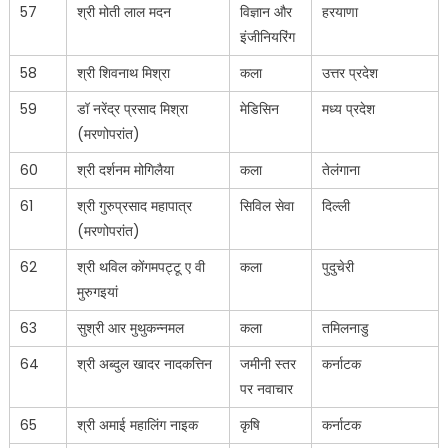
57
श्री मोती लाल मदन
विज्ञान और
हरयाणा
इंजीनियरिंग
58
श्री शिवनाथ मिश्रा
कला
उत्तर प्रदेश
59
डॉ नरेंद्र प्रसाद मिश्रा
मेडिसिन
मध्य प्रदेश
(मरणोपरांत)
60
श्री दर्शनम मोगिलैया
कला
तेलंगाना
61
श्री गुरुप्रसाद महापात्र
सिविल सेवा
दिल्ली
(मरणोपरांत)
62
श्री थविल कोंगमपट्टू ए वी
कला
पुदुचेरी
मुरुगइयां
63
सुश्री आर मुथुकन्नमल
कला
तमिलनाडु
64
श्री अब्दुल खादर नादकत्तिन
जमीनी स्तर
कर्नाटक
पर नवाचार
65
श्री अमाई महालिंग नाइक
कृषि
कर्नाटक