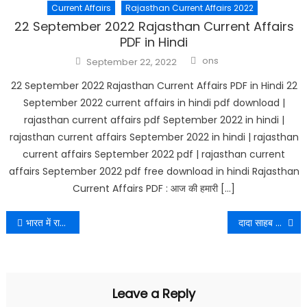
Current Affairs
Rajasthan Current Affairs 2022
22 September 2022 Rajasthan Current Affairs
PDF in Hindi
Author
Posted
ons
September 22, 2022
on
22 September 2022 Rajasthan Current Affairs PDF in Hindi 22
September 2022 current affairs in hindi pdf download |
rajasthan current affairs pdf September 2022 in hindi |
rajasthan current affairs September 2022 in hindi | rajasthan
current affairs September 2022 pdf | rajasthan current
affairs September 2022 pdf free download in hindi Rajasthan
Current Affairs PDF : आज की हमारी […]
Post
भारत में रामसर साइट की लिस्ट | List of Ramsar Sites in India in Hindi | रामसर साइट इन राजस्थान
दादा साहब फाल्के अंतर्राष्ट्रीय फिल्म महोत्सव पुरस्कार 2022 | Dadasaheb Phalke Award 2022 Winners List in Hindi
navigation
Leave a Reply