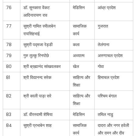
76
डॉ. सुनकारा वेंकट
मेडिसिन
आंध्र प्रदेश
आदिनारायण राव
77
सुश्री गामित रमीलाबेन
सामाजिक
गुजरात
रायसिंहभाई
कार्य
78
सुश्री पद्मजा रेड्डी
कला
तेलंगाना
79
गुरु तुल्कु रिनपोछे
अध्यात्म
अरुणाचल प्रदेश
80
श्री ब्रह्मानंद सांखवलकर
खेल
गोवा
81
श्री विद्यानन्द सरेक
साहित्य और
हिमाचल प्रदेश
शिक्षा
82
श्री काली पाड़ा सरे
साहित्य और
पश्चिम बंगाल
शिक्षा
83
डॉ. वीरस्वामी शेषिया
मेडिसिन
तमिल नाडु
84
सुश्री प्रभाबेन शाह
सामाजिक
दादरा और नगर हवेली
कार्य
और दमन और दीव