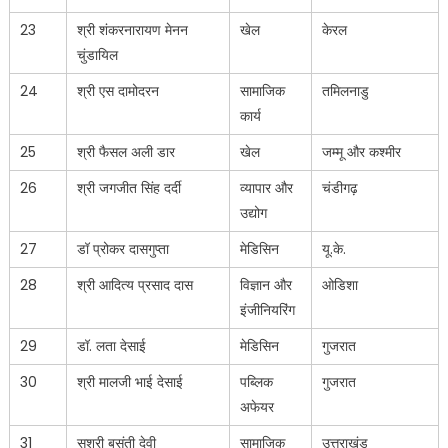
23
श्री शंकरनारायण मेनन
खेल
केरल
चुंडायिल
24
श्री एस दामोदरन
सामाजिक
तमिलनाडु
कार्य
25
श्री फैसल अली डार
खेल
जम्मू और कश्मीर
26
श्री जगजीत सिंह दर्दी
व्यापार और
चंडीगढ़
उद्योग
27
डॉ प्रोकर दासगुप्ता
मेडिसिन
यू.के.
28
श्री आदित्य प्रसाद दास
विज्ञान और
ओडिशा
इंजीनियरिंग
29
डॉ. लता देसाई
मेडिसिन
गुजरात
30
श्री मालजी भाई देसाई
पब्लिक
गुजरात
अफेयर
31
सुश्री बसंती देवी
सामाजिक
उत्तराखंड