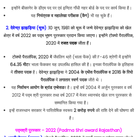
इन्होंने बीकानेर के डीएम पद पर एवं इन्दिरा गाँधी नहर बोर्ड के पद पर कार्य किया है।
यह
नियंत्रक व महालेखा परीक्षक (कैग)
भी रह चुके हैं।
2. देवेन्द्र झाझड़िया (चुरू) :
10 जून, 1981 को चूरू में जन्मे देवेन्द्र झाझड़िया को
खेल
क्षेत्र में
वर्ष 2022 का पद्म भूषण पुरस्कार प्रदान किया जाएगा। इन्होंने टोक्यो पैरालंपिक,
2020 में
रजत पदक
जीता हैं।
टोक्यो पैरालंपिक, 2020 में
जैवलिन थ्रो (भाला फेंक) की F-46 श्रेणी में इन्होंने
64.35 मीट
र भाला फेंककर यह उपलब्धि हासिल की है। इनका पैरालंपिक के इतिहास
में
तीसरा पदक
है।
देवेन्द्र झाझड़िया
ने
2004 के एथेंस पैरालंपिक व 2016 के रियो
पैरालंपिक
में
लगातार स्वर्ण पदक
जीते थे ।
यह
निर्वाचन आयोग के ब्रांड एम्बेसड
र है। इन्हें वर्ष 2004 में अर्जुन पुरस्कार व वर्ष
2012 में पद्म श्री पुरस्कार तथा वर्ष 2017 में मेजर ध्यानचंद खेल रत्न पुरस्कार से
सम्मानित किया गया है।
इन्हें राजस्थान सरकार ने पारितोषिक स्वरूप
2 करोड़ रुपये
की राशि देने की घोषणा की
है।
पद्मश्री पुरस्कार – 2022 (
Padma Shri award Rajasthan
)